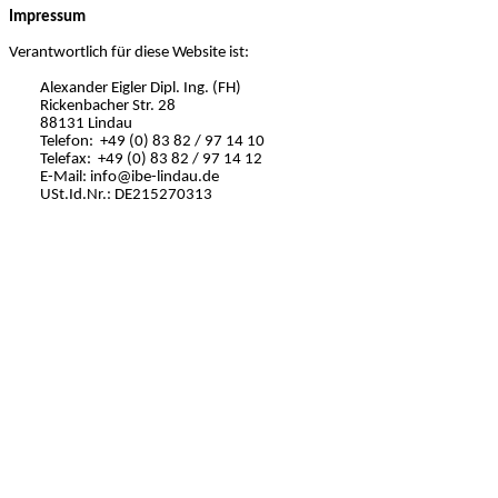
Impressum
Verantwortlich für diese Website ist:
Alexander
Eigler
Dipl. Ing. (FH)
Rickenbacher
Str. 28
88131 Lindau
Telefon:
+49 (0) 83 82 / 97 14 10
Telefax:
+49 (0) 83 82 / 97 14 12
E-Mail: info@ibe-lindau.de
USt.Id.Nr
.: DE215270313